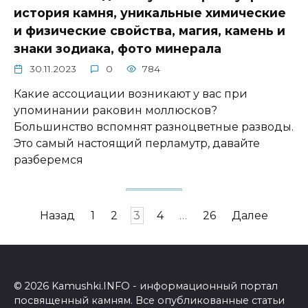
история камня, уникальные химические
и физические свойства, магия, камень и
знаки зодиака, фото минерала
30.11.2023
0
784
Какие ассоциации возникают у вас при
упоминании раковин моллюсков?
Большинство вспомнят разноцветные разводы.
Это самый настоящий перламутр, давайте
разберемся
Пагинация
Назад
1
2
3
4
…
26
Далее
записей
© 2026 Kamushki.INFO - информационный портал
посвященный камням. Все опубликованные статьи