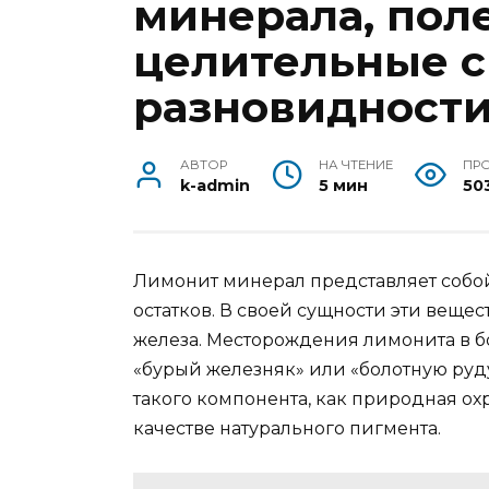
минерала, пол
целительные с
разновидности
АВТОР
НА ЧТЕНИЕ
ПР
k-admin
5 мин
50
Лимонит минерал представляет соб
остатков. В своей сущности эти веще
железа. Месторождения лимонита в 
«бурый железняк» или «болотную руду
такого компонента, как природная охр
качестве натурального пигмента.