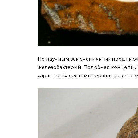
По научным замечаниям минерал мож
железобактерий. Подобная концепци
характер. Залежи минерала также воз