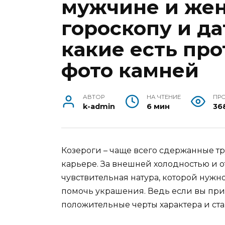
мужчине и жен
гороскопу и д
какие есть пр
фото камней
АВТОР
НА ЧТЕНИЕ
ПР
k-admin
6 мин
36
Козероги – чаще всего сдержанные т
карьере. За внешней холодностью и 
чувствительная натура, которой нужн
помочь украшения. Ведь если вы при
положительные черты характера и ст