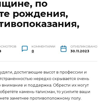
щине, по
ате рождения,
отивопоказания,
ОСМОТРОВ
КОММЕНТАРИИ
ОПУБЛИКОВАНО
8
0
30.11.2023
рудяги, достигающие высот в профессии и
отстранённостью нередко скрывается очень
о внимание и поддержка. Обрести их могут
обретёте камень-талисман, то усилите ваши
анете заметнее противоположному полу.