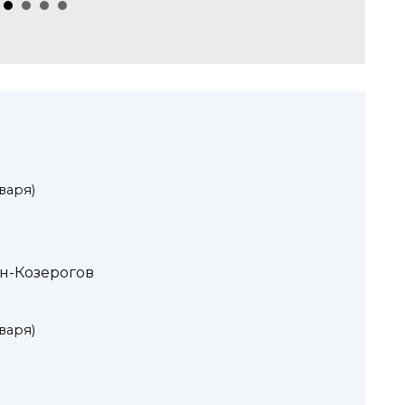
нваря)
н-Козерогов
нваря)