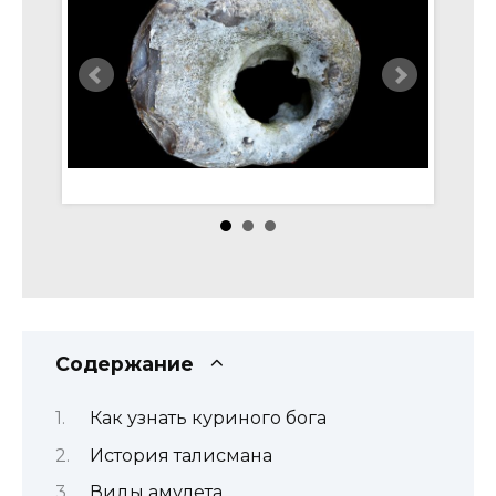
Содержание
Как узнать куриного бога
История талисмана
Виды амулета