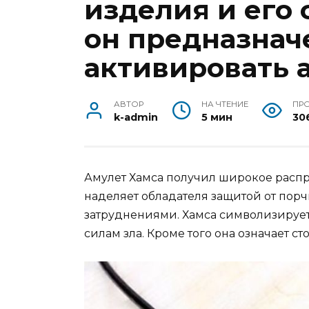
изделия и его 
он предназначе
активировать а
АВТОР
НА ЧТЕНИЕ
ПР
k-admin
5 мин
30
Амулет Хамса получил широкое распр
наделяет обладателя защитой от порчи
затруднениями. Хамса символизирует
силам зла. Кроме того она означает ст