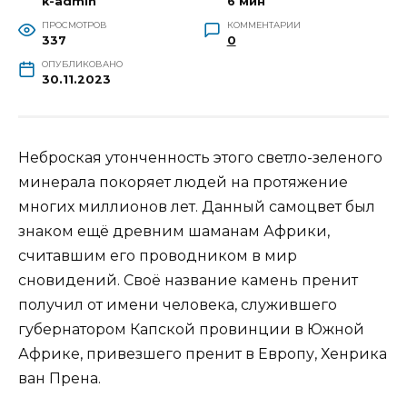
k-admin
6 мин
ПРОСМОТРОВ
КОММЕНТАРИИ
337
0
ОПУБЛИКОВАНО
30.11.2023
Неброская утонченность этого светло-зеленого
минерала покоряет людей на протяжение
многих миллионов лет. Данный самоцвет был
знаком ещё древним шаманам Африки,
считавшим его проводником в мир
сновидений. Своё название камень пренит
получил от имени человека, служившего
губернатором Капской провинции в Южной
Африке, привезшего пренит в Европу, Хенрика
ван Прена.