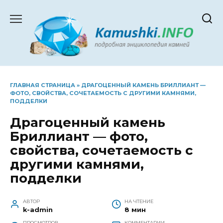
Перейти
к
содержанию
ГЛАВНАЯ СТРАНИЦА
»
ДРАГОЦЕННЫЙ КАМЕНЬ БРИЛЛИАНТ —
ФОТО, СВОЙСТВА, СОЧЕТАЕМОСТЬ С ДРУГИМИ КАМНЯМИ,
ПОДДЕЛКИ
Драгоценный камень
Бриллиант — фото,
свойства, сочетаемость с
другими камнями,
подделки
АВТОР
НА ЧТЕНИЕ
k-admin
8 мин
ПРОСМОТРОВ
КОММЕНТАРИИ