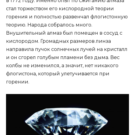
в 1772 году. Именно опыт по сжиганию алмаза
стал торжеством его кислородной теории
горения и полностью развенчал флогистонную
теорию. Народа собралось много.
Внушительный алмаз был помещен в сосуд с
кислородом. Громадных размеров линза
направила пучок солнечных лучей на кристалл
и он сгорел голубым пламени без дыма. Вес
колбы не изменился, а значит, нет никакого
флогистона, который улетучивается при
горении.