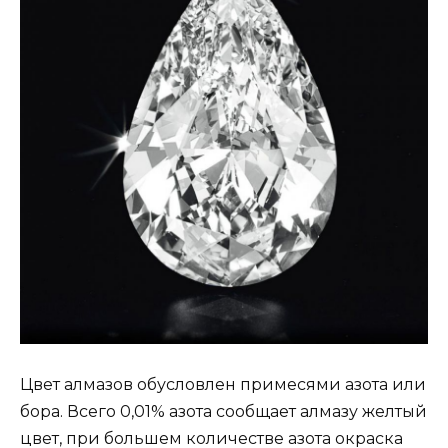
Цвет алмазов обусловлен примесями азота или
бора. Всего 0,01% азота сообщает алмазу желтый
цвет, при большем количестве азота окраска